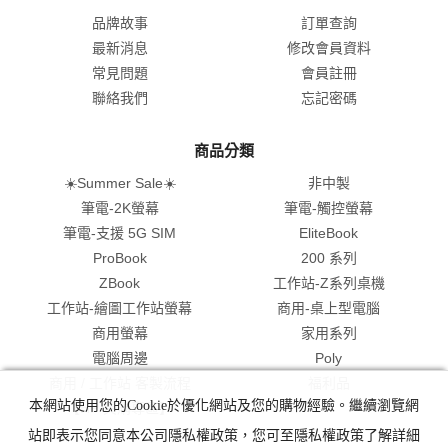
品牌故事
訂單查詢
最新消息
修改會員資料
常見問題
會員註冊
聯絡我們
忘記密碼
商品分類
☀️Summer Sale☀️
非中製
筆電-2K螢幕
筆電-觸控螢幕
筆電-支援 5G SIM
EliteBook
ProBook
200 系列
ZBook
工作站-Z系列桌機
工作站-繪圖工作站螢幕
商用-桌上型電腦
商用螢幕
家用系列
電腦周邊
Poly
商用 / 工作站 客製流程
福利品
本網站使用您的Cookie於優化網站及您的購物經驗。繼續瀏覽網
【HP 員購專區】
站即表示您同意本公司隱私權政策，您可至隱私權政策了解詳細