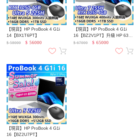
【現貨】HP ProBook 4 G1i
【現貨】HP ProBook 4 G1i
14【BX1T6PT】
16【BZ2V1PT】升級 HP 635
藍牙滑鼠
$
56000
$
65000
$
58000
$
67000
【現貨】HP ProBook 4 G1i
16【BZ2U7PT】