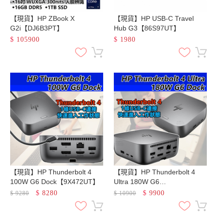
【現貨】HP ZBook X
【現貨】HP USB-C Travel
G2i【DJ6B3PT】
Hub G3【86S97UT】
$
105900
$
1980
【現貨】HP Thunderbolt 4
【現貨】HP Thunderbolt 4
100W G6 Dock【9X472UT】
Ultra 180W G6
Dock【9X481UT】
$
8280
$
9900
$
9280
$
10900