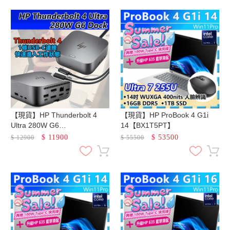
【現貨】HP Thunderbolt 4
【現貨】HP ProBook 4 G1i
Ultra 280W G6
14【BX1T5PT】
Dock【AW5M5UT】
$
11900
$
53500
$
12900
$
55500