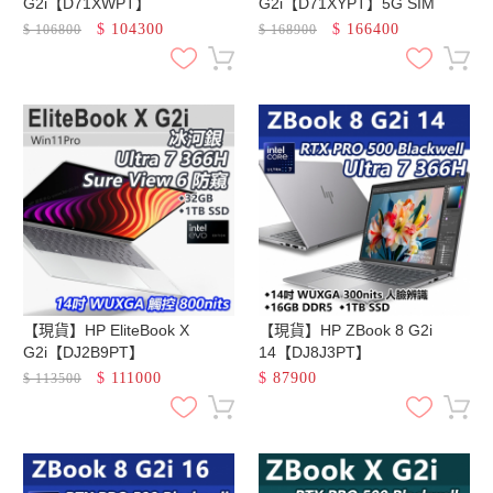
G2i【D71XWPT】
G2i【D71XYPT】5G SIM
$
104300
$
166400
$
106800
$
168900
【現貨】HP EliteBook X
【現貨】HP ZBook 8 G2i
G2i【DJ2B9PT】
14【DJ8J3PT】
$
111000
$
87900
$
113500