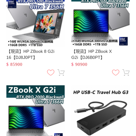
【現貨】HP ZBook 8 G2i
【現貨】HP ZBook X
16【DJ8J0PT】
G2i【DJ6B0PT】
$
85900
$
90900