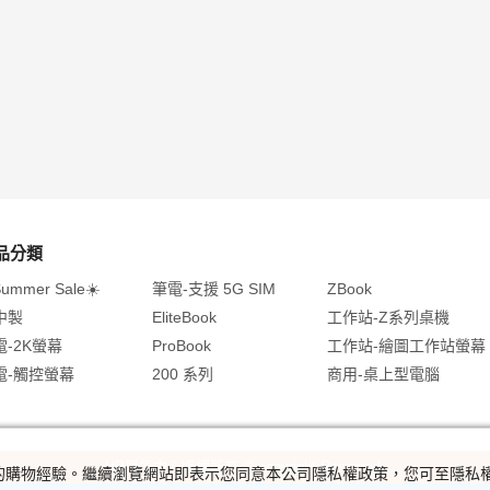
品分類
Summer Sale☀️
筆電-支援 5G SIM
ZBook
中製
EliteBook
工作站-Z系列桌機
電-2K螢幕
ProBook
工作站-繪圖工作站螢幕
電-觸控螢幕
200 系列
商用-桌上型電腦
HP展售中心版權所有 © copyright Reserved.
及您的購物經驗。繼續瀏覽網站即表示您同意本公司隱私權政策，您可至隱