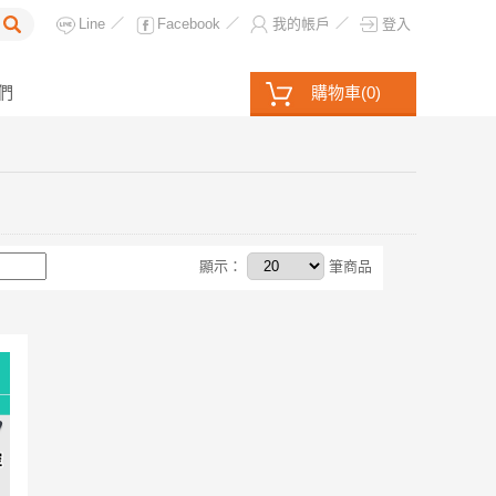
Line
Facebook
我的帳戶
登入
／
／
／
們
購物車
(
0
)
顯示：
筆商品