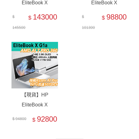
EliteBook X
EliteBook X
G2a【E04GGPT】
G2a【E04BVPT】
143000
98800
$
$
$
$
145500
101300
【現貨】HP
EliteBook X
G1a【B91DQAT】
92800
$ 94800
$