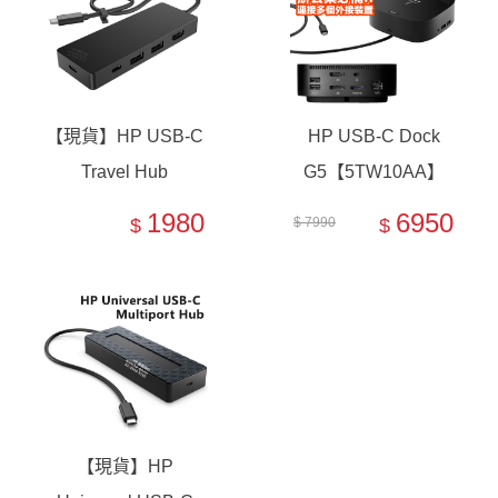
【現貨】HP USB-C
HP USB-C Dock
Travel Hub
G5【5TW10AA】
G3【86S97UT】
1980
6950
$
$ 7990
$
【現貨】HP