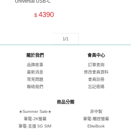
Universal USB-C
Multiport
4390
$
Hub【50H55AA/50H
55UT】
1/1
關於我們
會員中心
品牌故事
訂單查詢
最新消息
修改會員資料
常見問題
會員註冊
聯絡我們
忘記密碼
商品分類
☀️Summer Sale☀️
非中製
筆電-2K螢幕
筆電-觸控螢幕
筆電-支援 5G SIM
EliteBook