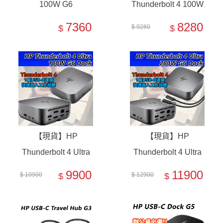
100W G6
Thunderbolt 4 100W
Dock【9X3V1UT】
G6
7360
8280
$
$ 9280
$
擴充基座
Dock【9X472UT】
【現貨】HP
【現貨】HP
Thunderbolt 4 Ultra
Thunderbolt 4 Ultra
180W G6
280W G6
9900
11900
$ 10900
$
$ 12900
$
Dock【9X481UT】
Dock【AW5M5UT】