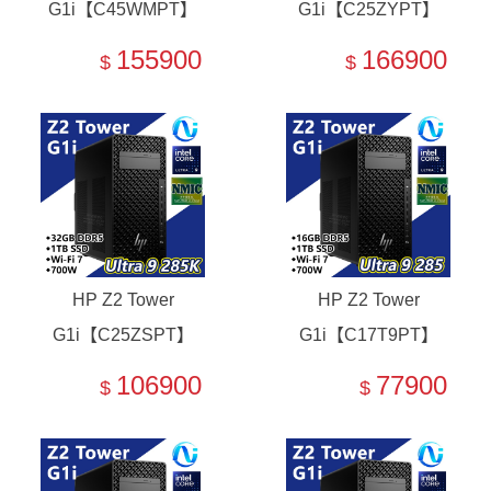
G1i【C45WMPT】
G1i【C25ZYPT】
RXT 5080/U7-265K
RXT 5080/U7-265K/
155900
166900
$
$
非中製
HP Z2 Tower
HP Z2 Tower
G1i【C25ZSPT】
G1i【C17T9PT】
Ultra 9 285K/非中製
Ultra 9 285/非中製
106900
77900
$
$