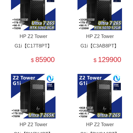
HP Z2 Tower
HP Z2 Tower
G1i【C17T8PT】
G1i【C3AB8PT】
RTX 5060/Ultra 7
RTX 5070/Ultra 7
85900
129900
$
$
265
265
HP Z2 Tower
HP Z2 Tower