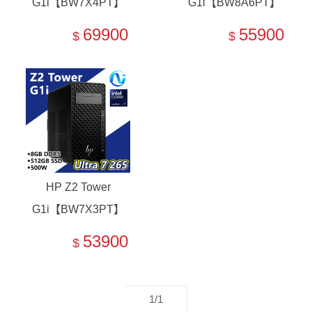
G1i【BW7X4PT】
G1i【BW8A6PT】
Ultra 7 265K
Ultra 7 265
69900
55900
$
$
HP Z2 Tower
G1i【BW7X3PT】
Ultra 7 265
53900
$
1/1