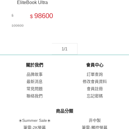
EliteBook Ultra
G1i【B8QU9AT】
98600
$
$
100600
1/1
關於我們
會員中心
品牌故事
訂單查詢
最新消息
修改會員資料
常見問題
會員註冊
聯絡我們
忘記密碼
商品分類
☀️Summer Sale☀️
非中製
筆電-2K螢幕
筆電-觸控螢幕