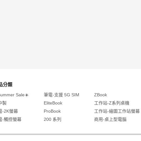
品分類
Summer Sale☀️
筆電-支援 5G SIM
ZBook
中製
EliteBook
工作站-Z系列桌機
電-2K螢幕
ProBook
工作站-繪圖工作站螢幕
電-觸控螢幕
200 系列
商用-桌上型電腦