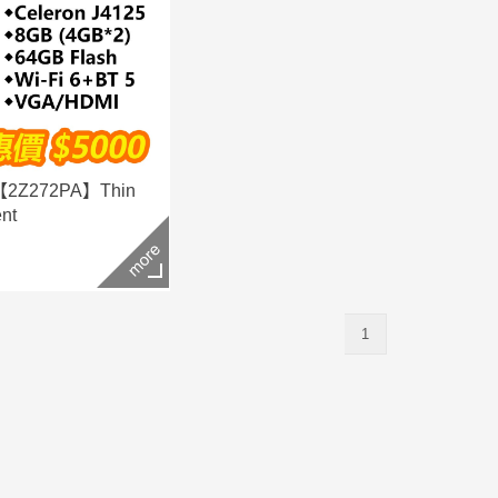
Z272PA】Thin
ent
1