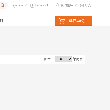
Line
Facebook
我的帳戶
登入
／
／
／
們
購物車
(
0
)
顯示：
筆商品